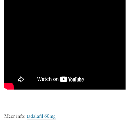
Meer info:
tadalafil 60mg