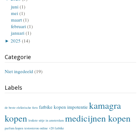
juni
(1)
mei
(1)
maart
(1)
februari
(1)
januari
(1)
►
2025
(14)
Categorie
Niet ingedeeld
(19)
Labels
kamagra
fatbike kopen
impotentie
de beste elektrische fiets
kopen
medicijnen kopen
leukste uitje in amsterdam
parfum kopen
testosteron online
v20 fatbike